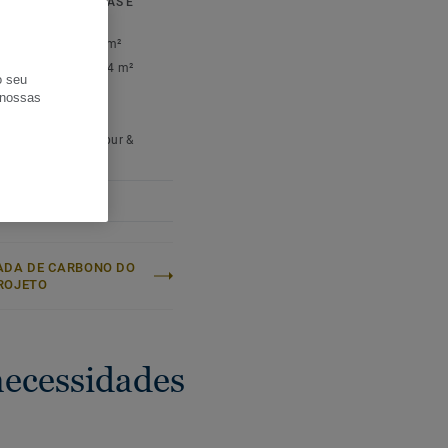
IFICAÇÕES TÉCNICAS E
r.
NTAIS
cie por caixa:
2,66 m²
cie por palete:
106,4 m²
o seu
iquido (/m²):
6,7 kg
s nossas
er:
Calm
atino:
Quercus Robur &
s Petraea
ADA DE CARBONO DO
ROJETO
necessidades