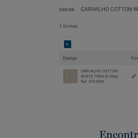
CARVALHO COTTON WHI
DESIGN
1 format
Design
Fo
CARVALHO COTTON
WHITE TRES (3-strip)
Ref. 8723926
Encontr