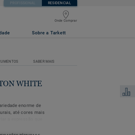
PROFISSIONAL
RESIDENCIAL
Onde Comprar
rip)
idade
Sobre a Tarkett
CUMENTOS
SABER MAIS
TTON WHITE
Adicion
ariedade enorme de
urais, até cores mais
riar a expressão que
esigns. Explore esta
ara ver de que forma