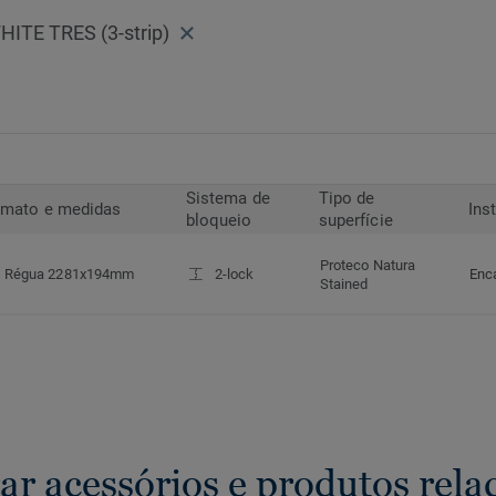
TE TRES (3-strip)
Sistema de
Tipo de
rmato e medidas
Ins
bloqueio
superfície
Proteco Natura
Régua 2281x194mm
2-lock
Enc
Stained
ar acessórios e produtos rela