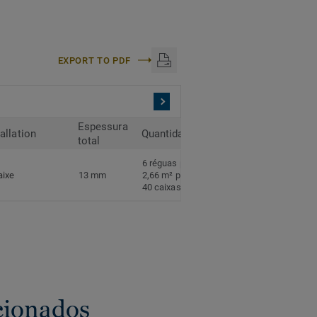
EXPORT TO PDF
Espessura
tallation
Quantidade
total
6 réguas por caixa
aixe
13 mm
2,66 m² por caixa
40 caixas por palete
cionados