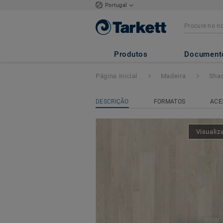
Portugal
Shade
- CARVALH
Produtos
Document
Página inicial
Madeira
Sha
DESCRIÇÃO
FORMATOS
ACE
Visualiz