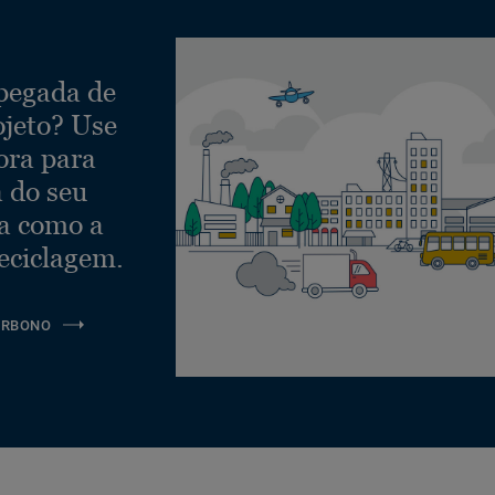
 pegada de
ojeto? Use
ora para
a do seu
ra como a
eciclagem.
ARBONO