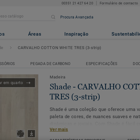
00351 21 427 64 20
Formulário de contacto
Procura Avançada
O COTTON WHITE TRES (3-st
os
Áreas
Inspiração
Sustentabil
de
CARVALHO COTTON WHITE TRES (3-strip)
SSÓRIOS
PEGADA DE CARBONO
ESPECIFICAÇÕES
DO
Madeira
ar em quarto
Shade - CARVALHO CO
TRES (3-strip)
Shade é uma coleção que oferece uma v
paleta de cores, de nuances suaves e nat
dinâmicas e joviais. Com Shade é fácil c
Ver mais
procura entre uma grande variedade de d
coleção e os seus diversos ambientes p