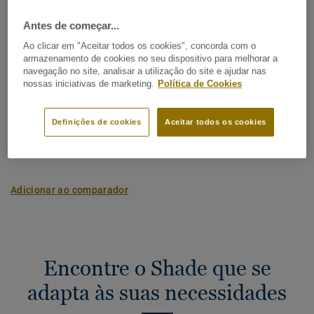
Nome Latino:
Quercus Robur & Quercus Petraea
Antes de começar...
Régua (1 ref.)
Ao clicar em "Aceitar todos os cookies", concorda com o
armazenamento de cookies no seu dispositivo para melhorar a
navegação no site, analisar a utilização do site e ajudar nas
Pegada de Carbono (da criação até ao fim)
nossas iniciativas de marketing.
Política de Cookies
2
-4.09 kg CO
/m
2
A PEGADA DE CARBONO DO MEU PROJETO
Definições de cookies
Aceitar todos os cookies
Adicionar ao comparador
Encontre o Shade que se
adapta às suas necessidades