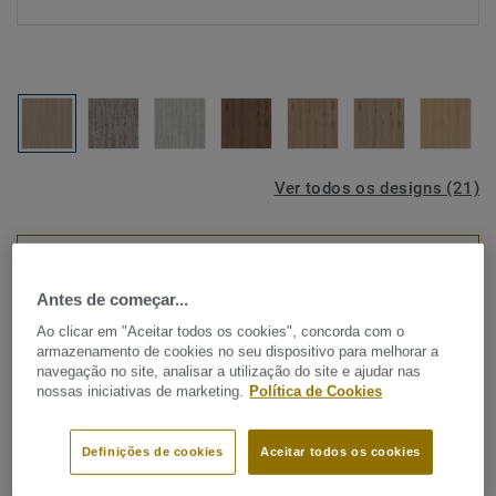
Ver todos os designs (21)
VISUALIZAR EM QUARTO
Antes de começar...
Ao clicar em "Aceitar todos os cookies", concorda com o
LVT ( Vinílicos Modulares)
armazenamento de cookies no seu dispositivo para melhorar a
Starfloor Click Ultimate 55 -
navegação no site, analisar a utilização do site e ajudar nas
nossas iniciativas de marketing.
Política de Cookies
Bleached Oak NATURAL
Procura os melhores resultados para a sua renovação da
Definições de cookies
Aceitar todos os cookies
sua casa, no mais curto espaço de tempo? Starfloor Click