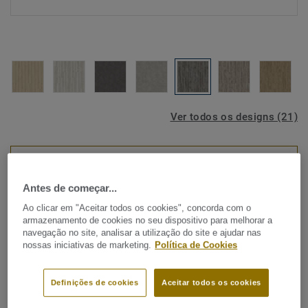
Ver todos os designs (21)
VISUALIZAR EM QUARTO
Antes de começar...
LVT ( Vinílicos Modulares)
Ao clicar em "Aceitar todos os cookies", concorda com o
armazenamento de cookies no seu dispositivo para melhorar a
Starfloor Click Ultimate 55 -
navegação no site, analisar a utilização do site e ajudar nas
Weathered Oak ANTHRACITE
nossas iniciativas de marketing.
Política de Cookies
Procura os melhores resultados para a sua renovação da
Definições de cookies
Aceitar todos os cookies
sua casa, no mais curto espaço de tempo? Starfloor Click