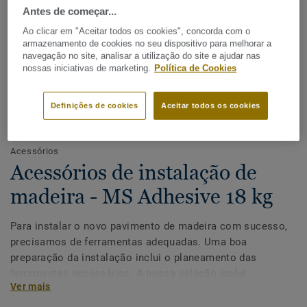
Antes de começar...
Ao clicar em "Aceitar todos os cookies", concorda com o
armazenamento de cookies no seu dispositivo para melhorar a
navegação no site, analisar a utilização do site e ajudar nas
nossas iniciativas de marketing.
Política de Cookies
Definições de cookies
Aceitar todos os cookies
Ver todos os designs (14)
Acessórios
Acessórios de instalação de
madeira - MS Adhesive 18 kg
Para instalar o novo pavimento de madeira com sucesso,
precisamos de ferramentas adequadas. Uma boa
preparação da instalação inclui o planeamento das
ferramentas necessárias. A nossa seleção inclui
Ver mais
alternativas para instaladores profissionais e faça você
mesmo.