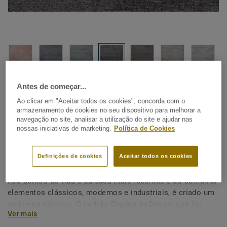
Ver todos os designs (8)
Antes de começar...
Ao clicar em "Aceitar todos os cookies", concorda com o
armazenamento de cookies no seu dispositivo para melhorar a
Alcatifa em rolo
|
Tapetes personalizados
navegação no site, analisar a utilização do site e ajudar nas
Shades - Shades AA28 9511
nossas iniciativas de marketing.
Política de Cookies
Definições de cookies
Aceitar todos os cookies
As cores e os designs desempenham um papel importante
nos estilos de vida e da casa mais recentes e ao combinar
elementos clássicos, modernos e industriais, é criado um
ambiente eléctico. O padrão Shades da Desso, que faz
Ver mais
lembrar o betão desgastado, pode ser perfeitamente