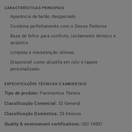
combinado com a coleção Desso Patterns. Isto irá criar
uma mistura subtil de passado e presente na sua divisão,
CARACTERÍSTICAS PRINCIPAIS
resultando num interior moderno com uma base nostálgica
Aparência de betão desgastado
e clássica, ou uma base robusta e industrial. Disponível
Combina perfeitamente com o Desso Patterns
como alcatifa em rolo e tapete personalizado.
Base de feltro para conforto, isolamento térmico e
acústico
Limpeza e manutenção ótimas
Disponível como alcatifa em rolo e tapete
personalizado
ESPECIFICAÇÕES TÉCNICAS E AMBIENTAIS
Tipo de produto:
Pavimentos Têxteis
Classificação Comercial:
32 General
Classificação Doméstica:
23 Intenso
Quality & environment certifications:
ISO 14001