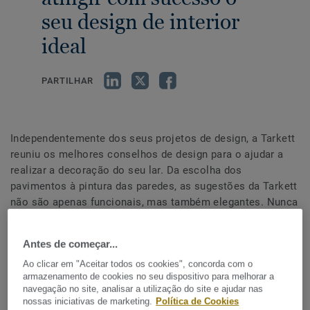
seu design de interior
ideal
PARTILHAR
Independentemente dos seus projetos de design, a Tarkett
reuniu os melhores conselhos de design para o ajudar a
realizar a decoração do seu lar. Da escolha dos
pavimentos à pintura das paredes, as sugestões da Tarkett
não são apenas funcionais, mas também elegantes. Nunca
se divertiu tanto ao sujar as mãos! Divirta-se!
Antes de começar...
Ao clicar em "Aceitar todos os cookies", concorda com o
1 - Tirar as medidas ao seu espaço
armazenamento de cookies no seu dispositivo para melhorar a
navegação no site, analisar a utilização do site e ajudar nas
nossas iniciativas de marketing.
Política de Cookies