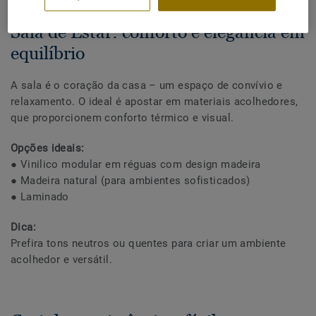
Sala de Estar: conforto e elegância em
equilíbrio
A sala é o coração da casa – um espaço de convívio e
relaxamento. O ideal é apostar em materiais acolhedores,
que proporcionem conforto térmico e visual.
Opções ideais:
● Vinilico modular em réguas com design madeira
● Madeira natural (para ambientes sofisticados)
● Laminado
Dica:
Prefira tons neutros ou quentes para criar um ambiente
acolhedor e versátil.