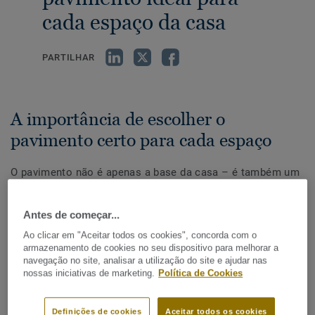
cada espaço da casa
PARTILHAR
A importância de escolher o
pavimento certo para cada espaço
O pavimento não é apenas a base da casa – é também um
dos elementos mais visíveis e duradouros da decoração. A
escolha certa pode aumentar o conforto, valorizar o
Antes de começar...
espaço e facilitar a manutenção.
Ao clicar em "Aceitar todos os cookies", concorda com o
No entanto, cada divisão tem necessidades específicas.
armazenamento de cookies no seu dispositivo para melhorar a
Neste artigo, mostramos-lhe como escolher o pavimento
navegação no site, analisar a utilização do site e ajudar nas
ideal para cada divisão da casa, garantindo funcionalidade,
nossas iniciativas de marketing.
Política de Cookies
estética e longevidade.
Definições de cookies
Aceitar todos os cookies