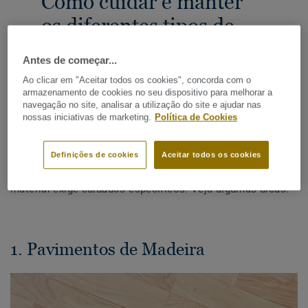
Como cuidar e manter
os diferentes tipos de
pavimentos
Antes de começar...
Ao clicar em "Aceitar todos os cookies", concorda com o
PARTILHAR
armazenamento de cookies no seu dispositivo para melhorar a
navegação no site, analisar a utilização do site e ajudar nas
nossas iniciativas de marketing.
Política de Cookies
Os pavimentos são uma das principais bases de qualquer
Definições de cookies
Aceitar todos os cookies
espaço e mantê-los bem cuidados é essencial para
garantir a sua durabilidade e aparência. Cada tipo de
material exige cuidados específicos. Veja algumas dicas:
1. Pavimentos de Madeira