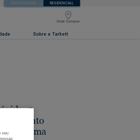
PROFISSIONAL
RESIDENCIAL
Onde Comprar
idade
Sobre a Tarkett
ápida: 5
 pavimento
 tudo numa
o seu
s nossas