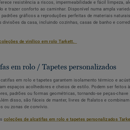
ferece resistência a riscos, impermeabilidade e fácil limpeza, a
ído e trazer conforto ao caminhar. Disponível numa ampla varied
 padrões gráficos a reproduções perfeitas de materiais naturais
s divisões da casa, incluindo cozinhas, casas de banho e corre
coleções de vinílico em rolo Tarkett.
ifas em rolo / Tapetes personalizados
catifas em rolo e tapetes garantem isolamento térmico e acús
am espaços acolhedores e cheios de estilo. Podem ser feitos 
ores, padrões ou formas geométricas, tornando-se peças-chave
lém disso, são fáceis de manter, livres de ftalatos e combina
os ou zonas de convívio.
as
coleções de alcatifas em rolo e tapetes personalizados Tarke