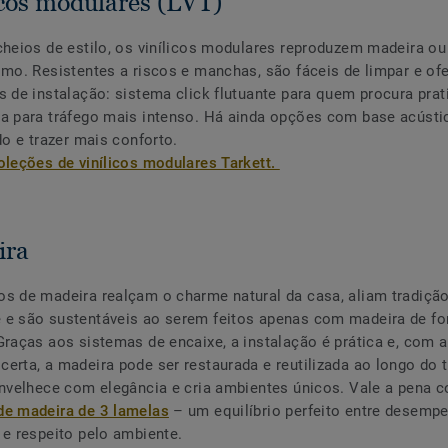
icos modulares (LVT)
cheios de estilo, os vinílicos modulares reproduzem madeira o
smo. Resistentes a riscos e manchas, são fáceis de limpar e o
s de instalação: sistema click flutuante para quem procura prat
a para tráfego mais intenso. Há ainda opções com base acústi
ído e trazer mais conforto.
oleções de vinílicos modulares Tarkett.
ira
s de madeira realçam o charme natural da casa, aliam tradição
 e são sustentáveis ao serem feitos apenas com madeira de fo
Graças aos sistemas de encaixe, a instalação é prática e, com a
erta, a madeira pode ser restaurada e reutilizada ao longo do
envelhece com elegância e cria ambientes únicos. Vale a pena 
de madeira de 3 lamelas
– um equilíbrio perfeito entre desemp
 e respeito pelo ambiente.