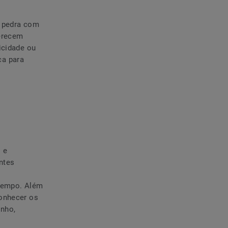
u pedra com
ferecem
icidade ou
ca para
 e
ntes
 tempo. Além
conhecer os
enho,