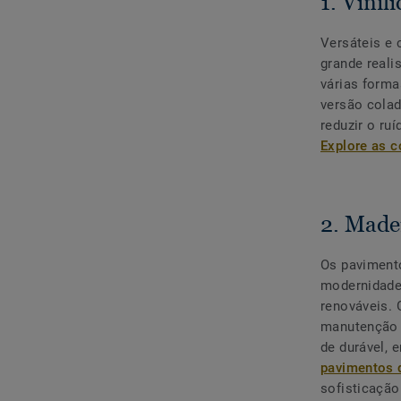
1. Viníl
Versáteis e 
grande reali
várias forma
versão colad
reduzir o ru
Explore as c
2. Made
Os pavimento
modernidade
renováveis. 
manutenção c
de durável, 
pavimentos 
sofisticação