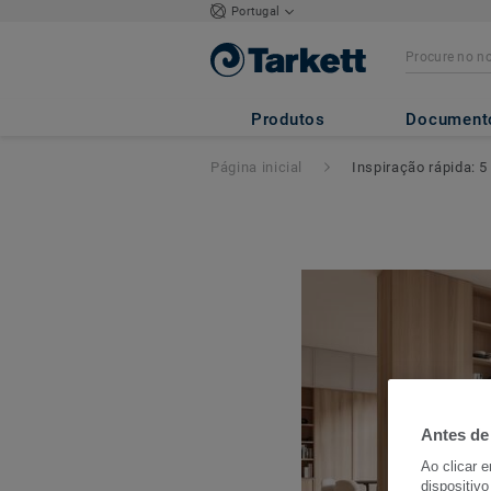
Portugal
Produtos
Document
Página inicial
Inspiração rápida:
Antes de
Ao clicar 
dispositivo