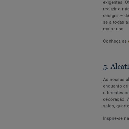
exigentes. O
reduzir o ru
designs – de
se a todas a
maior uso.
Conheça as
5. Alcat
As nossas al
enquanto cri
diferentes c
decoração. A
salas, quart
Inspire-se n