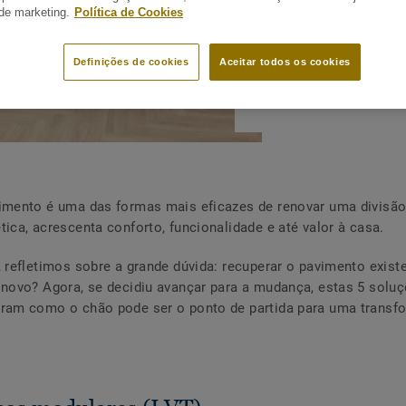
casa
 de marketing.
Política de Cookies
PARTILHAR
Definições de cookies
Aceitar todos os cookies
imento é uma das formas mais eficazes de renovar uma divisão
tica, acrescenta conforto, funcionalidade e até valor à casa.
, refletimos sobre a grande dúvida: recuperar o pavimento exist
 novo? Agora, se decidiu avançar para a mudança, estas 5 solu
tram como o chão pode ser o ponto de partida para uma transf