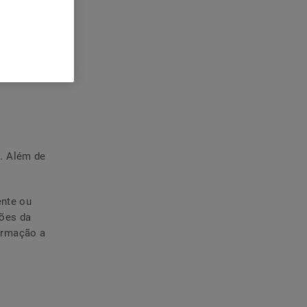
. Além de
ente ou
ções da
ormação a