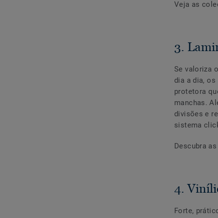
Veja as cole
3. Lami
Se valoriza 
dia a dia, 
protetora qu
manchas. Al
divisões e r
sistema clic
Descubra a
4. Viníl
Forte, práti