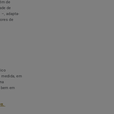
lém de
ade de
 –, adapta-
dores de
tico
à medida, em
 na
m bem em
tt.