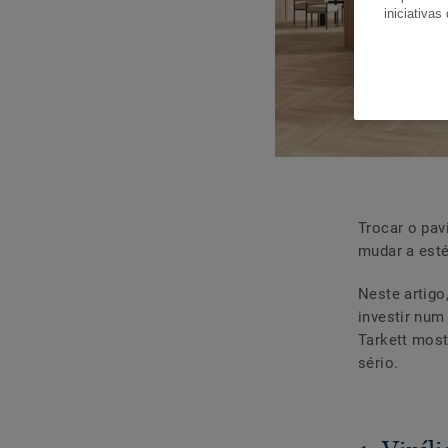
iniciativas
Trocar o pav
mudar a esté
Neste artigo
investir num
Tarkett mos
sério.