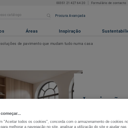
00351 21 427 64 20
Formulário de contacto
Procura Avançada
os
Áreas
Inspiração
Sustentabil
 5 soluções de pavimento que mudam tudo numa casa
Inspiração r
soluções de
 começar...
que mudam
em "Aceitar todos os cookies", concorda com o armazenamento de cookies n
 para melhorar a navegação no site, analisar a utilização do site e ajudar na