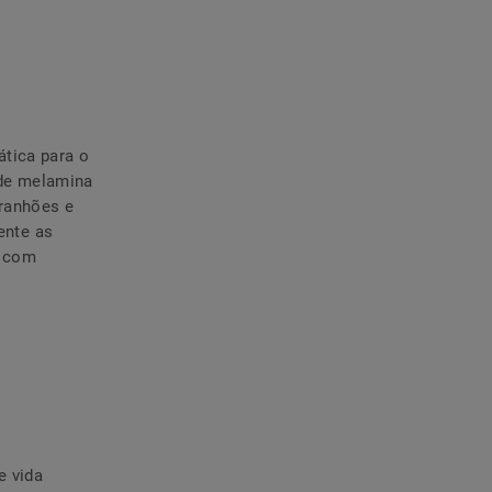
ática para o
 de melamina
rranhões e
ente as
a com
e vida