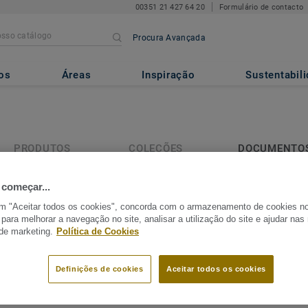
00351 21 427 64 20
Formulário de contacto
Procura Avançada
os
Áreas
Inspiração
Sustentabil
PRODUTOS
COLEÇÕES
DOCUMENTO
(300+)
(32)
(257)
 começar...
257 procurar resultados
em "Aceitar todos os cookies", concorda com o armazenamento de cookies n
 para melhorar a navegação no site, analisar a utilização do site e ajudar na
 de marketing.
Política de Cookies
Topaz 70
Adesivos Recomendados
Definições de cookies
Aceitar todos os cookies
Perfis de escada em madeira
Brochura