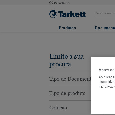
Portugal
Produtos
Document
Limite a sua
procura
Antes de
Ao clicar 
Tipo de Documento
dispositivo
iniciativas
Tipo de produto
Coleção