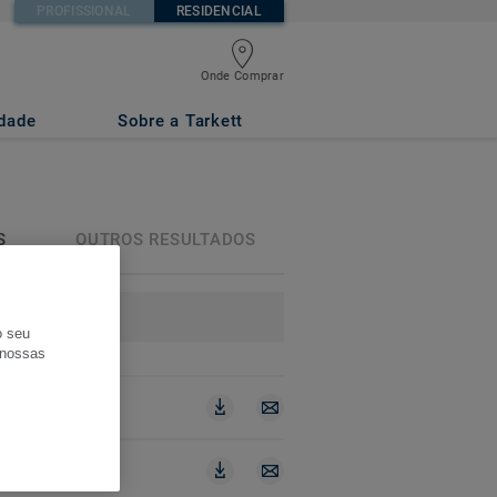
PROFISSIONAL
RESIDENCIAL
Onde Comprar
idade
Sobre a Tarkett
S
OUTROS RESULTADOS
(0)
o seu
s nossas
PDF
PDF