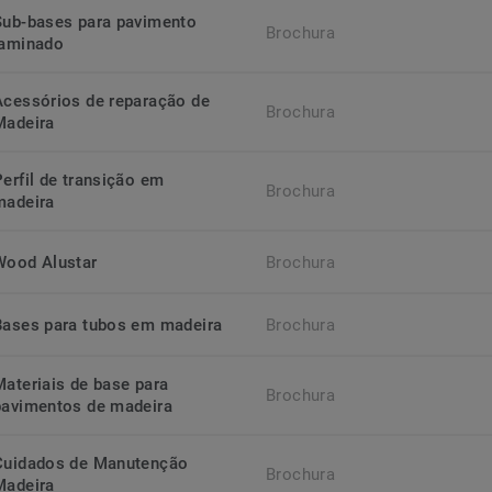
Sub-bases para pavimento
Brochura
laminado
Acessórios de reparação de
Brochura
Madeira
Perfil de transição em
Brochura
madeira
Wood Alustar
Brochura
Bases para tubos em madeira
Brochura
Materiais de base para
Brochura
pavimentos de madeira
Cuidados de Manutenção
Brochura
Madeira