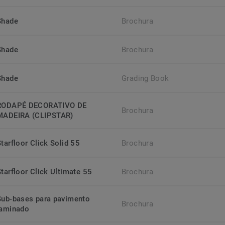
Shade
Brochura
Shade
Brochura
Shade
Grading Book
RODAPÉ DECORATIVO DE
Brochura
MADEIRA (CLIPSTAR)
tarfloor Click Solid 55
Brochura
Starfloor Click Ultimate 55
Brochura
Sub-bases para pavimento
Brochura
laminado