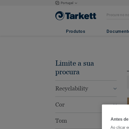
Portugal
Produtos
Document
Limite a sua
procura
Recyclability
Cor
Antes de
Tom
Ao clicar 