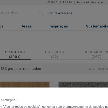
00351 21 427 64 20
Formulário de contacto
Procura Avançada
os
Áreas
Inspiração
Sustentabil
PRODUTOS
COLEÇÕES
DOCUMENTO
(300+)
(32)
(257)
563 procurar resultados
ORDENAR P
 começar...
em "Aceitar todos os cookies", concorda com o armazenamento de cookies n