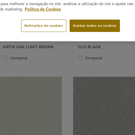
 para melhorar a navegação no site, analisar a utilização do site e ajudar na
 de marketing.
Política de Cookies
Definições de cookies
Aceitar todos os cookies
Vinílico em Rolo | Topaz 70
Vinílico em Rolo | Topaz 70
ANTIK OAK LIGHT BROWN
CLIC BLACK
Comparar
Comparar