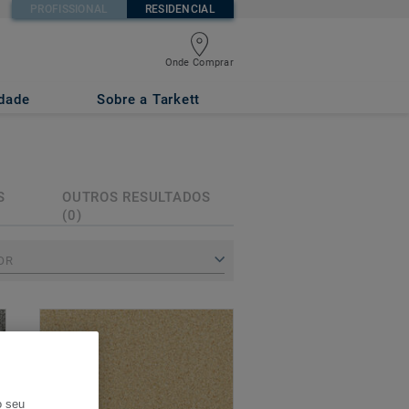
PROFISSIONAL
RESIDENCIAL
Onde Comprar
idade
Sobre a Tarkett
S
OUTROS RESULTADOS
(0)
OR
o seu