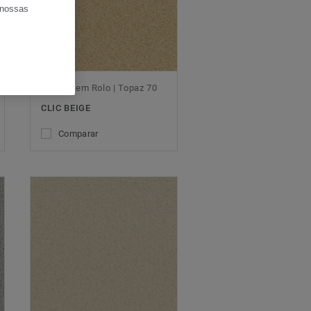
s nossas
Vinílico em Rolo | Topaz 70
CLIC BEIGE
Comparar