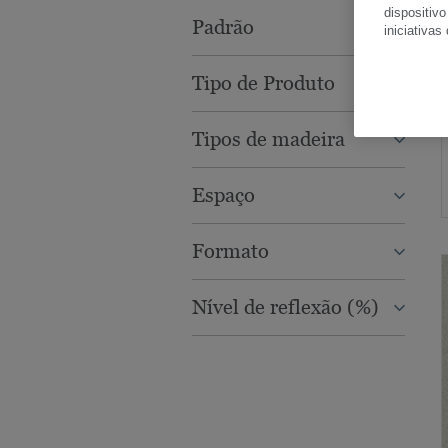
dispositivo
Padrão
iniciativas
Tipo de Produto
Tipos de madeira
Espaço
Formato
Nível de reflexão (%)