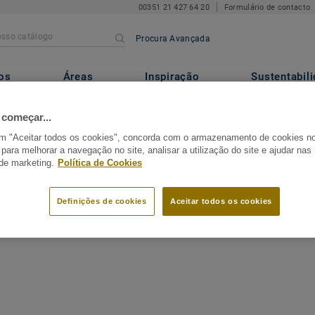
00351 21 427 64 20
Formulário de contacto
Procura Avançada
os
Áreas
Inspiração
Sustentabil
 começar...
em "Aceitar todos os cookies", concorda com o armazenamento de cookies n
 para melhorar a navegação no site, analisar a utilização do site e ajudar na
 de marketing.
Política de Cookies
Definições de cookies
Aceitar todos os cookies