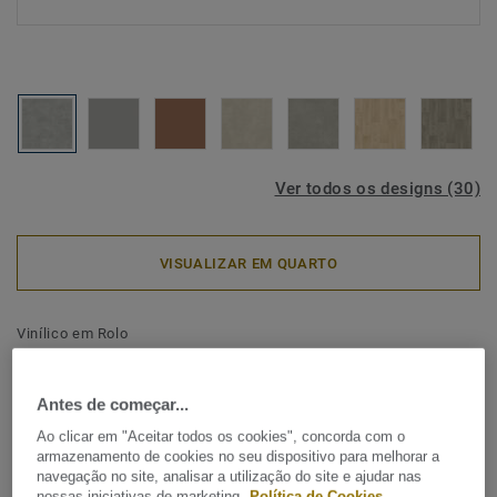
Ver todos os designs (30)
VISUALIZAR EM QUARTO
Vinílico em Rolo
Topaz 70 - Kiruma
COBBELSTONE
Antes de começar...
Ao clicar em "Aceitar todos os cookies", concorda com o
O Acczent Excellence 70 Topaz é um pavimento vinílico
armazenamento de cookies no seu dispositivo para melhorar a
navegação no site, analisar a utilização do site e ajudar nas
económico de qualidade premium. Apresenta uma coleção
nossas iniciativas de marketing.
Política de Cookies