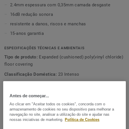
entradas. A espuma compacta da base tem um relevo
2.4mm espessura com 0,35mm camada desgaste
texturizado que garante melhor adesão ao substrato. Com
16dB redução sonora
a proteção de superfície Extreme mantém o seu pavimento
limpo e bonito.
resistente a danos, riscos e manchas
15-anos garantia
ESPECIFICAÇÕES TÉCNICAS E AMBIENTAIS
Tipo de produto:
Expanded (cushioned) poly(vinyl chloride)
floor covering
Classificação Doméstica:
23 Intenso
Classificação Comercial:
32 General
Conteúdo camada desgaste:
Type I
Antes de começar...
Espessura total:
2,40 mm
Ao clicar em "Aceitar todos os cookies", concorda com o
armazenamento de cookies no seu dispositivo para melhorar a
navegação no site, analisar a utilização do site e ajudar nas
nossas iniciativas de marketing.
Política de Cookies
Pegada de Carbono total (reciclagem no fim de vida)
2
1.96 kg CO
/m