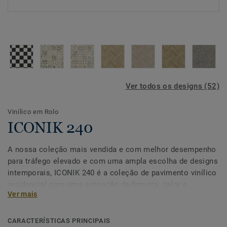
Ver todos os designs (52)
Vinílico em Rolo
ICONIK 240
A nossa coleção mais vendida e com melhor desempenho
para tráfego elevado e com uma ampla escolha de designs
intemporais, ICONIK 240 é a coleção de pavimento vinílico
residencial com uma sensação de firmeza, calor e
Ver mais
conforto ao caminhar. Se procura um pavimento resistente
ao uso e desgaste, esta coleção é para si. Solução de
pavimento ideal para casas de banho, corredores e
CARACTERÍSTICAS PRINCIPAIS