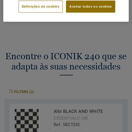
2
Definições de cookies
Aceitar todos os cookies
A PEGADA DE CARBONO DO MEU PROJETO
Encontre o ICONIK 240 que se
adapta às suas necessidades
FILTERS (2)
Albi BLACK AND WHITE
ESSENTIALS 240
Ref. 5827035