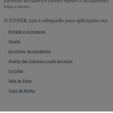
a proteção de superfície Extreme mantém o seu pavimento
limpo e bonito.
O ICONIK 240 é adequado para aplicações em
Entrada e corredores
Quarto
Escritório de residência
Quarto das crianças e sala de jogos
Cozinha
Sala de Estar
Casa de Banho