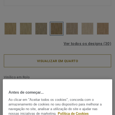
Ver todos os designs (30)
VISUALIZAR EM QUARTO
Vinílico em Rolo
Topaz 70 - Urban Oak TOFFEE
Antes de começar...
O Acczent Excellence 70 Topaz é um pavimento vinílico
Ao clicar em "Aceitar todos os cookies", concorda com o
económico de qualidade premium. Apresenta uma coleção
armazenamento de cookies no seu dispositivo para melhorar a
coordenada de padrões de madeira e minerais acolhedores
navegação no site, analisar a utilização do site e ajudar nas
e intemporais, concebida para ajudar a criar interiores
nossas iniciativas de marketing.
Política de Cookies