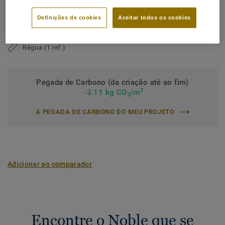
Carácter:
Lively
Definições de cookies
Aceitar todos os cookies
Nome Latino:
Quercus Robur & Quercus Petraea
Régua (1 ref.)
Pegada de Carbono (da criação até ao fim)
2
-3.11 kg CO
/m
2
A PEGADA DE CARBONO DO MEU PROJETO
Adicionar ao comparador
Encontre o Noble que se