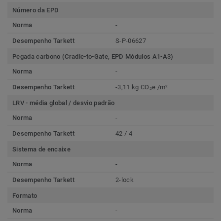
Número da EPD
Norma
-
Desempenho Tarkett
S-P-06627
Pegada carbono (Cradle-to-Gate, EPD Módulos A1-A3)
Norma
-
Desempenho Tarkett
-3,11 kg CO₂e /m²
LRV - média global / desvio padrão
Norma
-
Desempenho Tarkett
42 / 4
Sistema de encaixe
Norma
-
Desempenho Tarkett
2-lock
Formato
Norma
-