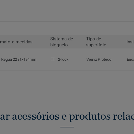
Sistema de
Tipo de
rmato e medidas
Ins
bloqueio
superfície
Régua 2281x194mm
2-lock
Verniz Proteco
Enc
ar acessórios e produtos rela