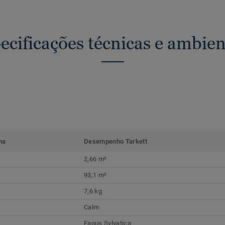
ecificações técnicas e ambien
ma
Desempenho Tarkett
2,66 m²
93,1 m²
7,6 kg
Calm
Fagus Sylvatica