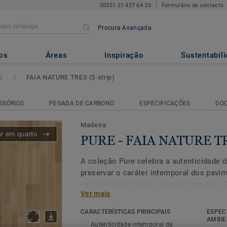
00351 21 427 64 20
Formulário de contacto
Procura Avançada
URE TRES (3-strip)
os
Áreas
Inspiração
Sustentabil
E
FAIA NATURE TRES (3-strip)
SSÓRIOS
PEGADA DE CARBONO
ESPECIFICAÇÕES
DO
Madeira
ar em quarto
PURE - FAIA NATURE TRE
A coleção Pure celebra a autenticidade d
preservar o caráter intemporal dos pavi
carvalho, ácer, bétula, freixo e nogueira.
Ver mais
tradição e durabilidade, o caráter exclus
madeira nunca sai de moda. Tratado com
CARACTERÍSTICAS PRINCIPAIS
ESPEC
semibrilhante ou com um óleo natural pa
AMBIE
Autenticidade intemporal da