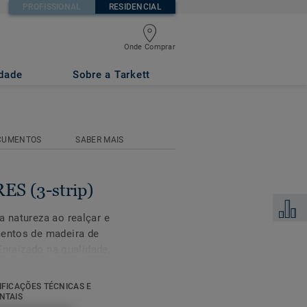
PROFISSIONAL
RESIDENCIAL
Onde Comprar
idade
Sobre a Tarkett
CUMENTOS
SABER MAIS
S (3-strip)
Adicion
a natureza ao realçar e
mentos de madeira de
 Enraizado na qualidade,
ivo de cada espécie de
 um verniz mate ou
IFICAÇÕES TÉCNICAS E
ra proteger o grão e a
NTAIS