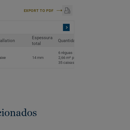
EXPORT TO PDF
Espessura
tallation
Quantidade
total
6 réguas por caixa
aixe
14 mm
2,66 m² por caixa
35 caixas por palete
cionados