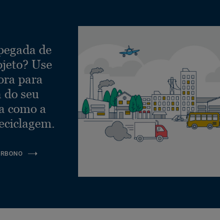
 pegada de
ojeto? Use
ora para
a do seu
ra como a
eciclagem.
ARBONO