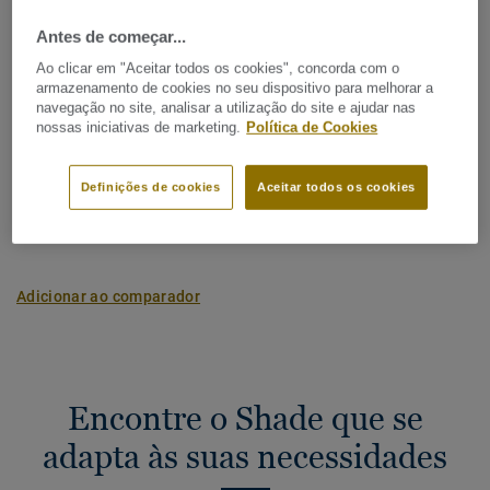
Nome Latino:
Quercus Robur & Quercus Petraea
Antes de começar...
Régua (1 ref.)
Ao clicar em "Aceitar todos os cookies", concorda com o
armazenamento de cookies no seu dispositivo para melhorar a
navegação no site, analisar a utilização do site e ajudar nas
Pegada de Carbono (da criação até ao fim)
nossas iniciativas de marketing.
Política de Cookies
2
-4.09 kg CO
/m
2
A PEGADA DE CARBONO DO MEU PROJETO
Definições de cookies
Aceitar todos os cookies
Adicionar ao comparador
Encontre o Shade que se
adapta às suas necessidades