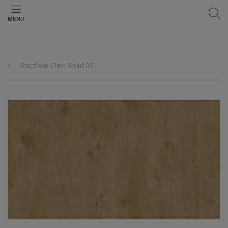
MENU
Starfloor Click Solid 55