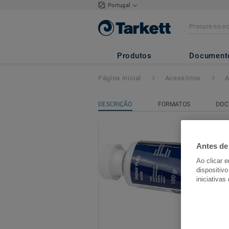
Portugal
Acessórios de rep
g
Produtos
Document
Página inicial
Acessórios
A
DESCRIÇÃO
FORMATOS
DOC
Antes de
Ao clicar 
dispositivo
iniciativas