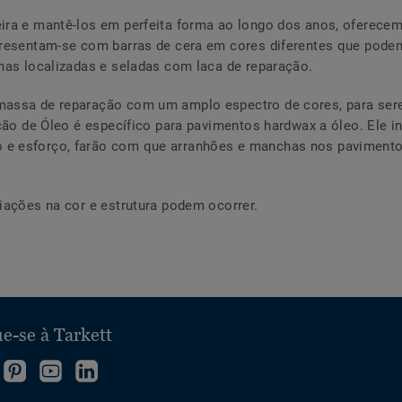
ra e mantê-los em perfeita forma ao longo dos anos, oferecemo
presentam-se com barras de cera em cores diferentes que pode
has localizadas e seladas com laca de reparação.
massa de reparação com um amplo espectro de cores, para ser
ção de Óleo é específico para pavimentos hardwax a óleo. Ele inc
e esforço, farão com que arranhões e manchas nos paviment
iações na cor e estrutura podem ocorrer.
e-se à Tarkett
iga-
Vá
Siga-
Siga-
os
a
nos
nos