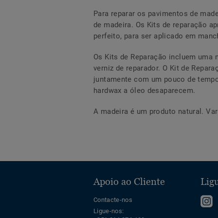
Para reparar os pavimentos de madei
de madeira. Os Kits de reparação a
perfeito, para ser aplicado em manc
Os Kits de Reparação incluem uma 
verniz de reparador. O Kit de Repara
juntamente com um pouco de tempo 
hardwax a óleo desaparecem.
A madeira é um produto natural. Var
Apoio ao Cliente
Ligu
S
Contacte-nos
Ligue-nos:
n