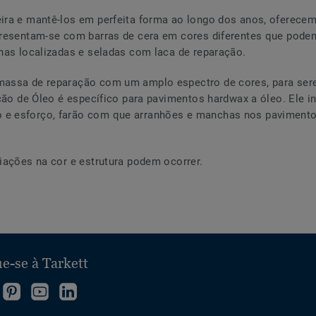
ra e mantê-los em perfeita forma ao longo dos anos, oferecemo
presentam-se com barras de cera em cores diferentes que pode
has localizadas e seladas com laca de reparação.
massa de reparação com um amplo espectro de cores, para ser
ção de Óleo é específico para pavimentos hardwax a óleo. Ele inc
e esforço, farão com que arranhões e manchas nos paviment
iações na cor e estrutura podem ocorrer.
e-se à Tarkett
iga-
Vá
Siga-
Siga-
os
a
nos
nos