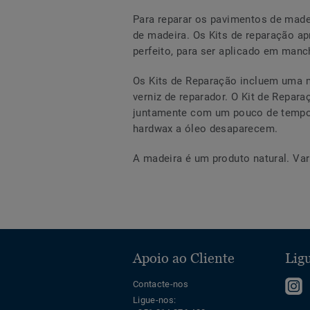
Para reparar os pavimentos de madei
de madeira. Os Kits de reparação a
perfeito, para ser aplicado em manc
Os Kits de Reparação incluem uma 
verniz de reparador. O Kit de Repara
juntamente com um pouco de tempo 
hardwax a óleo desaparecem.
A madeira é um produto natural. Var
Apoio ao Cliente
Ligu
S
Contacte-nos
Ligue-nos:
n