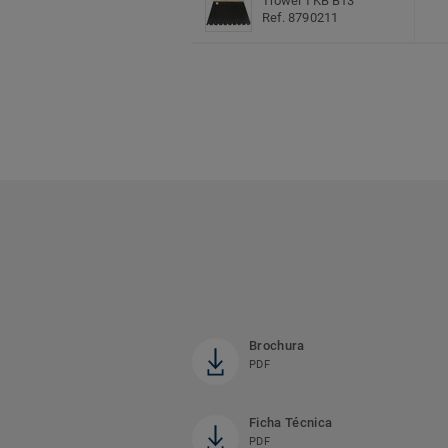
Trowel TKB B13
Ref. 8790211
Brochura
PDF
Ficha Técnica
PDF