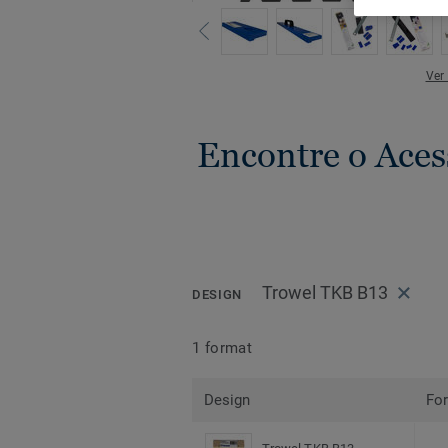
Ver
Encontre o Aces
Trowel TKB B13
DESIGN
1 format
Design
Fo