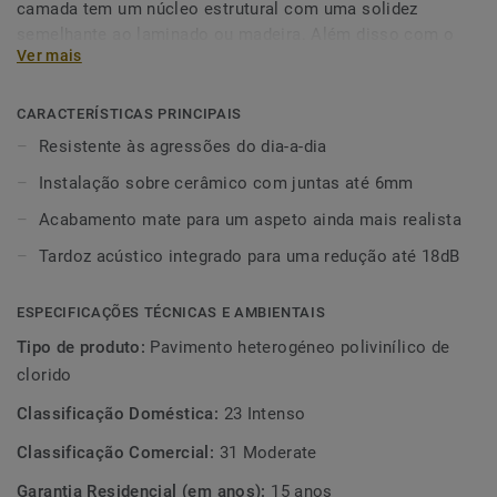
camada tem um núcleo estrutural com uma solidez
semelhante ao laminado ou madeira. Além disso com o
Ver mais
acabamento impermeável característico do LVT, esta
solução é extremamente durável. Muito fácil de instalar,
escondendo até algumas pequenas imperfeições do
CARACTERÍSTICAS PRINCIPAIS
substrato, requerendo apenas uma preparação mínima.
Resistente às agressões do dia-a-dia
Bastante resistente a manchas, esta coleção satisfará
Instalação sobre cerâmico com juntas até 6mm
todas as suas necessidades criativas. 18 designs
contemporâneos e combinações que estão disponíveis em
Acabamento mate para um aspeto ainda mais realista
régua e mosaico. Ideal para renovação e para todos os
Tardoz acústico integrado para uma redução até 18dB
utilizadores que querem um design fresco mas que resista
às agressões típicas do dia a dia.
ESPECIFICAÇÕES TÉCNICAS E AMBIENTAIS
Tipo de produto:
Pavimento heterogéneo polivinílico de
clorido
Classificação Doméstica:
23 Intenso
Classificação Comercial:
31 Moderate
Garantia Residencial (em anos):
15 anos