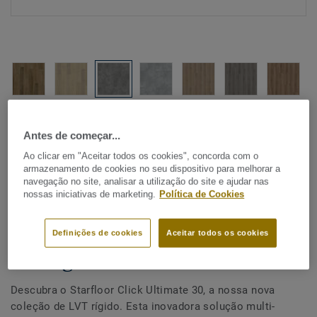
Ver todos os designs (18)
Antes de começar...
Ao clicar em "Aceitar todos os cookies", concorda com o
VISUALIZAR EM QUARTO
armazenamento de cookies no seu dispositivo para melhorar a
navegação no site, analisar a utilização do site e ajudar nas
nossas iniciativas de marketing.
Política de Cookies
LVT ( Vinílicos Modulares)
Starfloor Click Ultimate 30 -
Definições de cookies
Aceitar todos os cookies
Tarragona DARK
Descubra o Starfloor Click Ultimate 30, a nossa nova
coleção de LVT rígido. Esta inovadora solução multi-