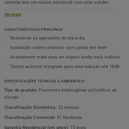
camada tem um núcleo estrutural com uma solidez
semelhante ao laminado ou madeira. Além disso com o
Ver mais
acabamento impermeável característico do LVT, esta
solução é extremamente durável. Muito fácil de instalar,
escondendo até algumas pequenas imperfeições do
CARACTERÍSTICAS PRINCIPAIS
substrato, requerendo apenas uma preparação mínima.
Resistente às agressões do dia-a-dia
Bastante resistente a manchas, esta coleção satisfará
Instalação sobre cerâmico com juntas até 6mm
todas as suas necessidades criativas. 18 designs
contemporâneos e combinações que estão disponíveis em
Acabamento mate para um aspeto ainda mais realista
régua e mosaico. Ideal para renovação e para todos os
Tardoz acústico integrado para uma redução até 18dB
utilizadores que querem um design fresco mas que resista
às agressões típicas do dia a dia.
ESPECIFICAÇÕES TÉCNICAS E AMBIENTAIS
Tipo de produto:
Pavimento heterogéneo polivinílico de
clorido
Classificação Doméstica:
23 Intenso
Classificação Comercial:
31 Moderate
Garantia Residencial (em anos):
15 anos