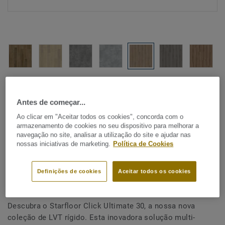
Ver todos os designs (18)
Antes de começar...
Ao clicar em "Aceitar todos os cookies", concorda com o
VISUALIZAR EM QUARTO
armazenamento de cookies no seu dispositivo para melhorar a
navegação no site, analisar a utilização do site e ajudar nas
nossas iniciativas de marketing.
Política de Cookies
LVT ( Vinílicos Modulares)
Starfloor Click Ultimate 30 -
Definições de cookies
Aceitar todos os cookies
Vermont Oak LIGHT BEIGE
Descubra o Starfloor Click Ultimate 30, a nossa nova
coleção de LVT rígido. Esta inovadora solução multi-