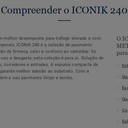
Compreender o ICONIK 240
O I
m melhor desempenho para tráfego elevado e com
porais, ICONIK 240 é a coleção de pavimento
MET
ão de firmeza, calor e conforto ao caminhar. Se
para
uso e desgaste, esta coleção é para si. Solução de
o, corredores e entradas. A espuma compacta da
En
 garante melhor adesão ao substrato. Com a
Qu
tém o seu pavimento limpo e bonito.
Esc
Qu
Co
Sa