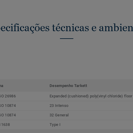
ecificações técnicas e ambien
ma
Desempenho Tarkett
SO 26986
Expanded (cushioned) poly(vinyl chloride) floor
SO 10874
23 Intenso
SO 10874
32 General
11638
Type I