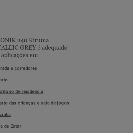
CONIK 240 Kiruma
ALLIC GREY é adequado
 aplicações em
trada e corredores
arto
ritório de residência
arto das crianças e sala de jogos
zinha
la de Estar