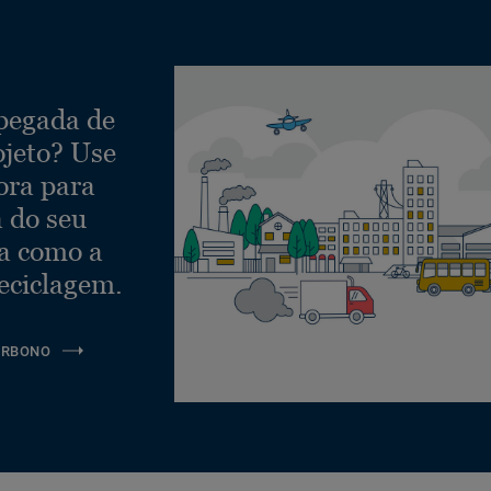
 pegada de
ojeto? Use
ora para
a do seu
ra como a
eciclagem.
ARBONO