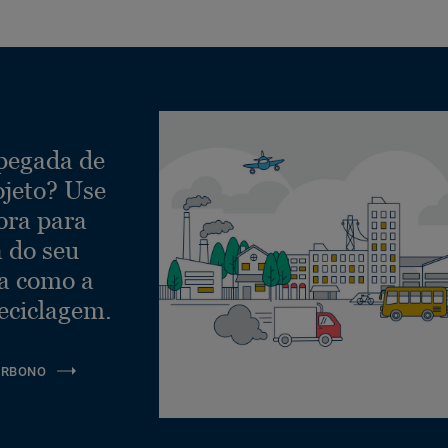
 pegada de
ojeto? Use
ora para
a do seu
ra como a
eciclagem.
ARBONO