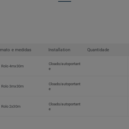
rmato e medidas
Installation
Quantidade
Cloado/autoportant
Rolo 4mx30m
e
Cloado/autoportant
Rolo 3mx30m
e
Cloado/autoportant
Rolo 2x30m
e