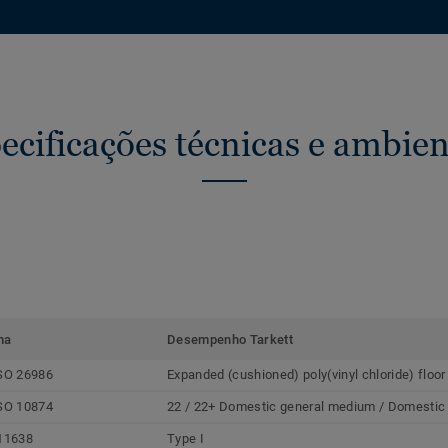
ecificações técnicas e ambien
ma
Desempenho Tarkett
SO 26986
Expanded (cushioned) poly(vinyl chloride) floor
SO 10874
22 / 22+ Domestic general medium / Domestic
11638
Type I