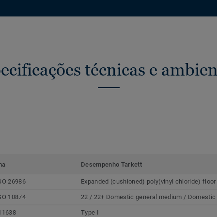
ecificações técnicas e ambien
ma
Desempenho Tarkett
SO 26986
Expanded (cushioned) poly(vinyl chloride) floor
SO 10874
22 / 22+ Domestic general medium / Domestic
11638
Type I