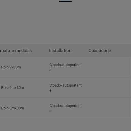
rmato e medidas
Installation
Quantidade
Cloado/autoportant
Rolo 2x30m
e
Cloado/autoportant
Rolo 4mx30m
e
Cloado/autoportant
Rolo 3mx30m
e