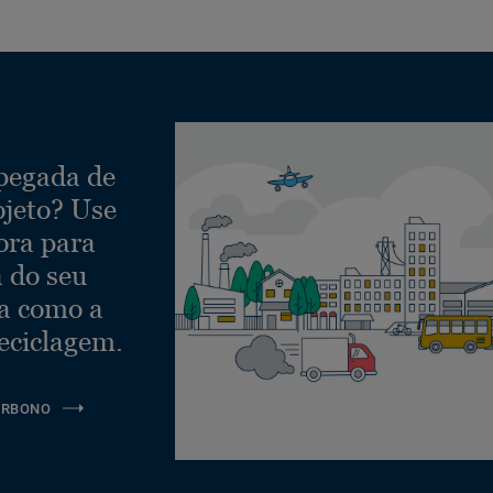
 pegada de
ojeto? Use
ora para
a do seu
ra como a
eciclagem.
ARBONO