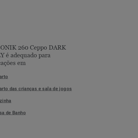
CONIK 260 Ceppo DARK
Y é adequado para
cações em
arto
arto das crianças e sala de jogos
zinha
sa de Banho