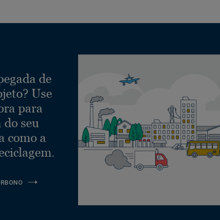
 pegada de
ojeto? Use
ora para
a do seu
ra como a
eciclagem.
ARBONO