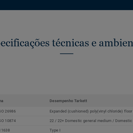
ecificações técnicas e ambien
ma
Desempenho Tarkett
SO 26986
Expanded (cushioned) poly(vinyl chloride) floor
SO 10874
22 / 22+ Domestic general medium / Domestic
11638
Type I