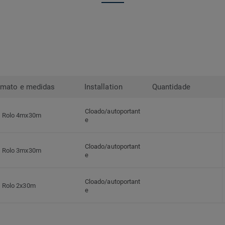
rmato e medidas
Installation
Quantidade
Cloado/autoportant
Rolo 4mx30m
e
Cloado/autoportant
Rolo 3mx30m
e
Cloado/autoportant
Rolo 2x30m
e