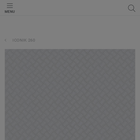
MENU
ICONIK 260