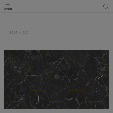
MENU
ICONIK 260