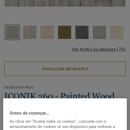
Ver todos os designs (76)
VISUALIZAR EM QUARTO
Vinílico em Rolo
ICONIK 260 - Painted Wood
GREY
Antes de começar...
Com uma vasta seleção de madeiras, cerâmico e designs
Ao clicar em "Aceitar todos os cookies", concorda com o
gráficos, a coleção de pavimento vinílico residencial
armazenamento de cookies no seu dispositivo para melhorar a