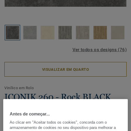
Ver todos os designs (76)
VISUALIZAR EM QUARTO
Vinílico em Rolo
ICONIK 260 - Rock BLACK
SILVER
Antes de começar...
Com uma vasta seleção de madeiras, cerâmico e designs
Ao clicar em "Aceitar todos os cookies", concorda com o
gráficos, a coleção de pavimento vinílico residencial
armazenamento de cookies no seu dispositivo para melhorar a