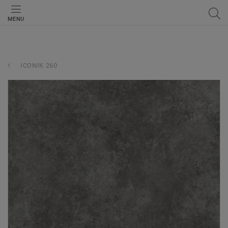
MENU
ICONIK 260