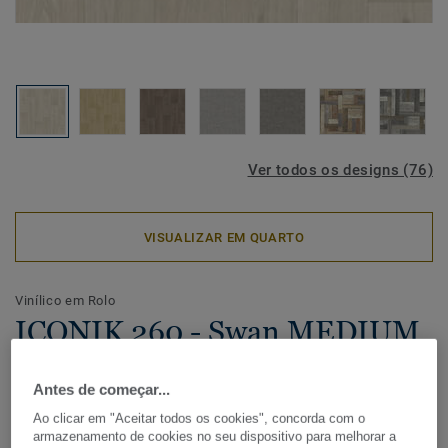
Ver todos os designs (76)
VISUALIZAR EM QUARTO
Vinílico em Rolo
ICONIK 260 - Swan MEDIUM
GREY
Antes de começar...
Com uma vasta seleção de madeiras, cerâmico e designs
Ao clicar em "Aceitar todos os cookies", concorda com o
gráficos, a coleção de pavimento vinílico residencial
armazenamento de cookies no seu dispositivo para melhorar a