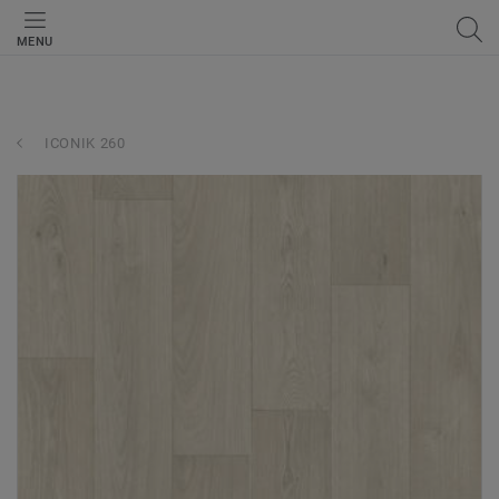
MENU
ICONIK 260