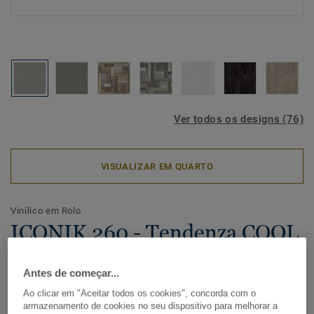
Ver todos os designs (76)
VISUALIZAR EM QUARTO
Vinílico em Rolo
ICONIK 260 - Tendenza COOL
GREY
Antes de começar...
Com uma vasta seleção de madeiras, cerâmico e designs
Ao clicar em "Aceitar todos os cookies", concorda com o
gráficos, a coleção de pavimento vinílico residencial
armazenamento de cookies no seu dispositivo para melhorar a