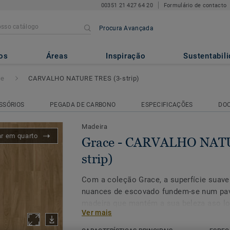
00351 21 427 64 20
Formulário de contacto
Procura Avançada
O NATURE TRES (3-strip)
os
Áreas
Inspiração
Sustentabil
ce
CARVALHO NATURE TRES (3-strip)
SSÓRIOS
PEGADA DE CARBONO
ESPECIFICAÇÕES
DO
Madeira
ar em quarto
Grace - CARVALHO NAT
strip)
Com a coleção Grace, a superfície suav
nuances de escovado fundem-se num pav
madeira que mantém a sua beleza aso l
Ver mais
verniz Proteco ExtraMatt proporciobna a
todos os benefícios de um pavimento en