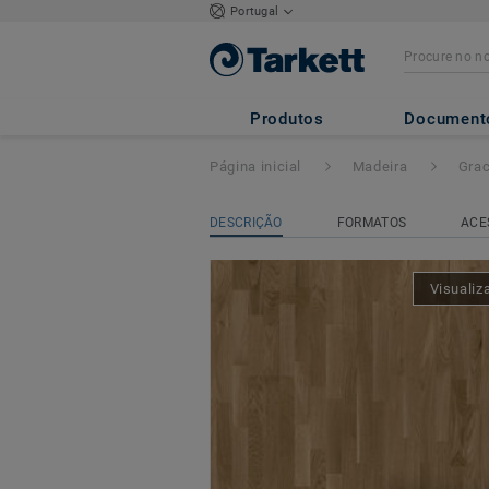
Portugal
Grace
- CARVALH
Produtos
Document
Página inicial
Madeira
Gra
DESCRIÇÃO
FORMATOS
ACE
Visualiz