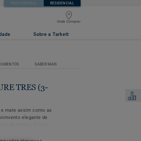
PROFISSIONAL
RESIDENCIAL
Onde Comprar
idade
Sobre a Tarkett
CUMENTOS
SABER MAIS
URE TRES (3-
Adicion
e e mate assim como as
iimvento elegante de
ongo do tempo. O novo
 esta coleção Grace
vernizado: excelente