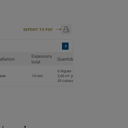
EXPORT TO PDF
Espessura
tallation
Quantidade
total
6 réguas por caixa
aixe
14 mm
2,66 m² por caixa
35 caixas por palete