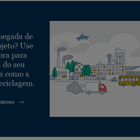
 pegada de
ojeto? Use
ora para
a do seu
ra como a
eciclagem.
ARBONO