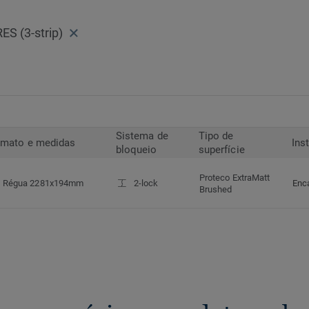
 (3-strip)
Sistema de
Tipo de
rmato e medidas
Ins
bloqueio
superfície
Proteco ExtraMatt
Régua 2281x194mm
2-lock
Enc
Brushed