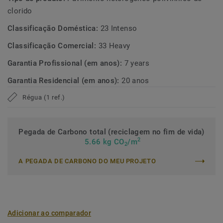
dimensional.
clorido
Feito na Europa, esta nova coleção prioritiza a
Classificação Doméstica:
23 Intenso
sustentabilidade e a responsabilidade ambiental em todos
Classificação Comercial:
33 Heavy
os aspectos da produção. Com uma média de 20% de
conteúdo reciclado, óptima qualidade do ar interior e
Garantia Profissional (em anos):
7 years
baixas emissões, não só elevamos o seu espaço interior
Garantia Residencial (em anos):
20 anos
mas também temos um impacto positivo no ambiente.
Régua (1 ref.)
Pegada de Carbono total (reciclagem no fim de vida)
2
5.66 kg CO
/m
2
A PEGADA DE CARBONO DO MEU PROJETO
Adicionar ao comparador