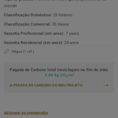
dimensional.
clorido
Feito na Europa, esta nova coleção prioritiza a
Classificação Doméstica:
23 Intenso
sustentabilidade e a responsabilidade ambiental em todos
Classificação Comercial:
33 Heavy
os aspectos da produção. Com uma média de 20% de
conteúdo reciclado, óptima qualidade do ar interior e
Garantia Profissional (em anos):
7 years
baixas emissões, não só elevamos o seu espaço interior
Garantia Residencial (em anos):
20 anos
mas também temos um impacto positivo no ambiente.
Régua (1 ref.)
Pegada de Carbono total (reciclagem no fim de vida)
2
5.66 kg CO
/m
2
A PEGADA DE CARBONO DO MEU PROJETO
Adicionar ao comparador