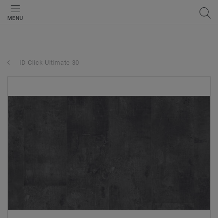
MENU
iD Click Ultimate 30