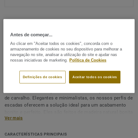
Antes de começar...
Ao clicar em "Aceitar todos os cookies", concorda com o
armazenamento de cookies no seu dispositivo para melhorar a
Ver todos os designs (2)
navegação no site, analisar a utilização do site e ajudar nas
nossas iniciativas de marketing.
Política de Cookies
Acessórios
Perfis de escada em madeira
Definições de cookies
Aceitar todos os cookies
Descubra os nossos perfis de escada maciços em madeira
de carvalho. Elegantes e minimalistas, os nossos perfis de
escadas oferecem a solução ideal para um acabamento
bonito e perfeito. Eles são feitos de madeira natural bonita
Ver mais
e ainda são fáceis de limpar e manter. São instalados
diretamente à régua para um toque final estético.
CARACTERÍSTICAS PRINCIPAIS