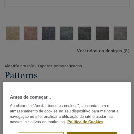
Ver todos os designs (8)
Alcatifa em rolo
|
Tapetes personalizados
Patterns
Antes de começar...
As cores e os designs desempenham um papel importante
Ao clicar em "Aceitar todos os cookies", concorda com o
nos estilos de vida e da casa mais recentes e ao combinar
armazenamento de cookies no seu dispositivo para melhorar a
elementos clássicos, modernos e industriais, é criado um
navegação no site, analisar a utilização do site e ajudar nas
ambiente eclético. A coleção Patterns da Desso pode ser
nossas iniciativas de marketing.
Política de Cookies
Ver mais
aplicada a qualquer estilo de interior e transformará o seu