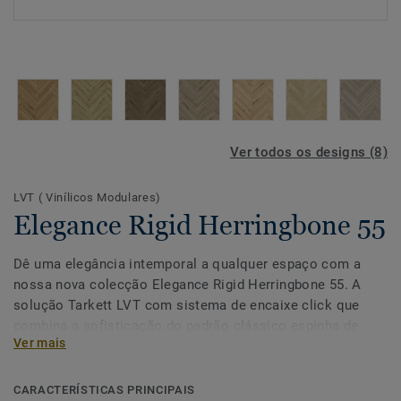
Ver todos os designs (8)
LVT ( Vinílicos Modulares)
Elegance Rigid Herringbone 55
Dê uma elegância intemporal a qualquer espaço com a
nossa nova colecção Elegance Rigid Herringbone 55. A
solução Tarkett LVT com sistema de encaixe click que
combina a sofisticação do padrão clássico espinha de
Ver mais
peixe com uma durabilidade e resistência à água
excepcionais.
CARACTERÍSTICAS PRINCIPAIS